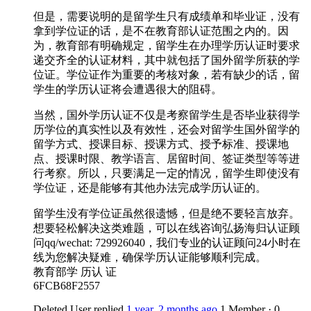
但是，需要说明的是留学生只有成绩单和毕业证，没有
拿到学位证的话，是不在教育部认证范围之内的。因
为，教育部有明确规定，留学生在办理学历认证时要求
递交齐全的认证材料，其中就包括了国外留学所获的学
位证。学位证作为重要的考核对象，若有缺少的话，留
学生的学历认证将会遭遇很大的阻碍。
当然，国外学历认证不仅是考察留学生是否毕业获得学
历学位的真实性以及有效性，还会对留学生国外留学的
留学方式、授课目标、授课方式、授予标准、授课地
点、授课时限、教学语言、居留时间、签证类型等等进
行考察。所以，只要满足一定的情况，留学生即使没有
学位证，还是能够有其他办法完成学历认证的。
留学生没有学位证虽然很遗憾，但是绝不要轻言放弃。
想要轻松解决这类难题，可以在线咨询弘扬海归认证顾
问qq/wechat: 729926040，我们专业的认证顾问24小时在
线为您解决疑难，确保学历认证能够顺利完成。
教育部学 历认 证
6FCB68F2557
Deleted User
replied
1 year, 2 months ago
1 Member
·
0