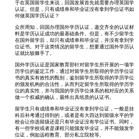
于在英国留学生来说，回国发展首先就需要办理英国学
认证。但是，只有成绩单和毕业证没有拿到学位证书如
何做英国学历认证？
众所周知，回国办理国外学历认证，递交齐全的认证材
料是学历认证成功的最基础条件。但是，有不少留学生
在国外留学后，却只有成绩单和毕业证，并没有拿到学
位证书。对于这类情况的留学生，想要通过国外学历认
证就比较棘手了。
国外学历认证是国家教育部针对留学生所开展的一项学
历学位的鉴定工作，通过对留学生所取得的学历学位证
书的真实有效性的甄别，鉴别留学生所取得的学历学位
的颁发机构的合法性，从而判定留学生所取得的学历学
位的真实性，并与我国的学历学位体系的相对应的关系
做一个权威的确认，最终出具纸质的认证书。
留学生只有成绩单和毕业证没有拿到学位证，一般是挂
科后补考通过得到的，或者是有大四达到留级水平的学
校会让你选留级还是只有毕业证没有学位证书。同时，
有一些学校或者是课程只能颁发毕业证，并不能颁发学
位证，例如远程教育、部分私立院校等。