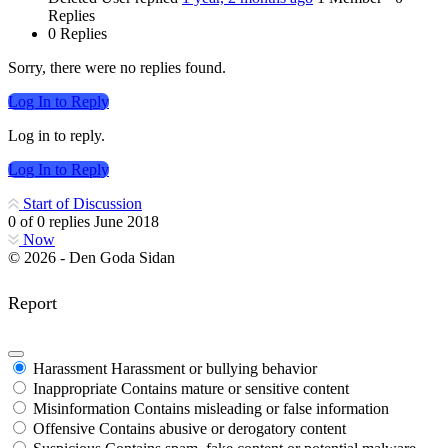
Replies
0 Replies
Sorry, there were no replies found.
Log In to Reply
Log in to reply.
Log In to Reply
Start of Discussion
0
of
0
replies
June 2018
Now
© 2026 - Den Goda Sidan
Report
Harassment
Harassment or bullying behavior
Inappropriate
Contains mature or sensitive content
Misinformation
Contains misleading or false information
Offensive
Contains abusive or derogatory content