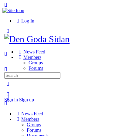
Toggle
Side
Panel
Log In
Toggle
Side
Panel
News Feed
Members
Groups
Forums
Documents
Search
for:
More
options
Sign in
Sign up
News Feed
Members
Groups
Forums
Documents