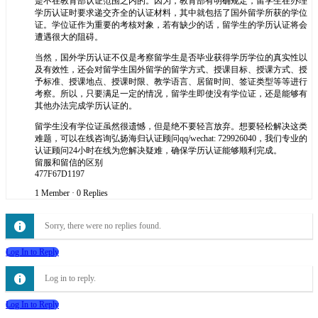
是不在教育部认证范围之内的。因为，教育部有明确规定，留学生在办理
学历认证时要求递交齐全的认证材料，其中就包括了国外留学所获的学位
证。学位证作为重要的考核对象，若有缺少的话，留学生的学历认证将会
遭遇很大的阻碍。
当然，国外学历认证不仅是考察留学生是否毕业获得学历学位的真实性以
及有效性，还会对留学生国外留学的留学方式、授课目标、授课方式、授
予标准、授课地点、授课时限、教学语言、居留时间、签证类型等等进行
考察。所以，只要满足一定的情况，留学生即使没有学位证，还是能够有
其他办法完成学历认证的。
留学生没有学位证虽然很遗憾，但是绝不要轻言放弃。想要轻松解决这类
难题，可以在线咨询弘扬海归认证顾问qq/wechat: 729926040，我们专业的
认证顾问24小时在线为您解决疑难，确保学历认证能够顺利完成。
留服和留信的区别
477F67D1197
1 Member
·
0 Replies
Sorry, there were no replies found.
Log In to Reply
Log in to reply.
Log In to Reply