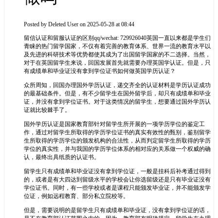
Posted by
Deleted User
on 2025-05-28 at 08:44
留信认证和留服认证的区别qq/wechat: 729926040英国一直以来都是学生们
青睐的热门留学国家，不仅有着完善的教育体系、世界一流的教育水平以
及先进的科研技术等优势都使其成为了出国留学国家的不二选择。当然，
对于在英国留学生来说，回国发展首先就需要办理英国学认证。但是，只
有成绩单和毕业证没有拿到学位证书如何做英国学历认证？
众所周知，回国办理国外学历认证，递交齐全的认证材料是学历认证成功
的最基础条件。但是，有不少留学生在国外留学后，却只有成绩单和毕业
证，并没有拿到学位证书。对于这类情况的留学生，想要通过国外学历认
证就比较棘手了。
国外学历认证是国家教育部针对留学生所开展的一项学历学位的鉴定工
作，通过对留学生所取得的学历学位证书的真实有效性的甄别，鉴别留学
生所取得的学历学位的颁发机构的合法性，从而判定留学生所取得的学历
学位的真实性，并与我国的学历学位体系的相对应的关系做一个权威的确
认，最终出具纸质的认证书。
留学生只有成绩单和毕业证没有拿到学位证，一般是挂科后补考通过得到
的，或者是有大四达到留级水平的学校会让你选留级还是只有毕业证没有
学位证书。同时，有一些学校或者是课程只能颁发毕业证，并不能颁发学
位证，例如远程教育、部分私立院校等。
但是，需要说明的是留学生只有成绩单和毕业证，没有拿到学位证的话，