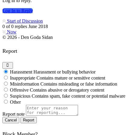
Log in to reply.
Log In to Reply
Start of Discussion
0
of
0
replies
June 2018
Now
© 2026 - Den Goda Sidan
Report
Harassment
Harassment or bullying behavior
Inappropriate
Contains mature or sensitive content
Misinformation
Contains misleading or false information
Offensive
Contains abusive or derogatory content
Suspicious
Contains spam, fake content or potential malware
Other
Report note
Report
Block Member?