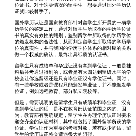
位证书。对于这类情况的留学生，想要通过国外学历认
证就比较棘手了。
国外学历认证是国家教育部针对留学生所开展的一项学
历学位的鉴定工作，通过对留学生所取得的学历学位证
书的真实有效性的甄别，鉴别留学生所取得的学历学位
的颁发机构的合法性，从而判定留学生所取得的学历学
位的真实性，并与我国的学历学位体系的相对应的关系
做一个权威的确认，最终出具纸质的认证书。
留学生只有成绩单和毕业证没有拿到学位证，一般是挂
科后补考通过得到的，或者是有大四达到留级水平的学
校会让你选留级还是只有毕业证没有学位证书。同时，
有一些学校或者是课程只能颁发毕业证，并不能颁发学
位证，例如远程教育、部分私立院校等。
但是，需要说明的是留学生只有成绩单和毕业证，没有
拿到学位证的话，是不在教育部认证范围之内的。因
为，教育部有明确规定，留学生在办理学历认证时要求
递交齐全的认证材料，其中就包括了国外留学所获的学
位证。学位证作为重要的考核对象，若有缺少的话，留
学生的学历认证将会遭遇很大的阻碍。