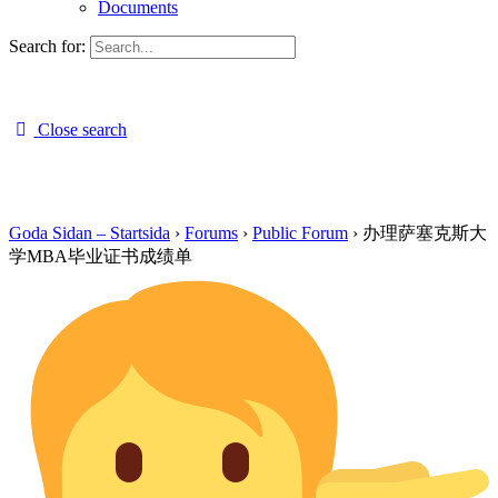
Documents
Search for:
Close search
Goda Sidan – Startsida
›
Forums
›
Public Forum
›
办理萨塞克斯大
学MBA毕业证书成绩单