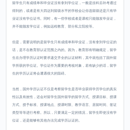
留学生只有成绩单和毕业证没有拿到学位证，一般是挂科后补考通过
得到的，或者是有大四达到留级水平的学校会让你选留级还是只有毕
业证没有学位证书。同时，有一些学校或者是课程只能颁发毕业证，
并不能颁发学位证，例如远程教育、部分私立院校等。
但是，需要说明的是留学生只有成绩单和毕业证，没有拿到学位证的
话，是不在教育部认证范围之内的。因为，教育部有明确规定，留学
生在办理学历认证时要求递交齐全的认证材料，其中就包括了国外留
学所获的学位证。学位证作为重要的考核对象，若有缺少的话，留学
生的学历认证将会遭遇很大的阻碍。
当然，国外学历认证不仅是考察留学生是否毕业获得学历学位的真实
性以及有效性，还会对留学生国外留学的留学方式、授课目标、授课
方式、授予标准、授课地点、授课时限、教学语言、居留时间、签证
类型等等进行考察。所以，只要满足一定的情况，留学生即使没有学
位证，还是能够有其他办法完成学历认证的。