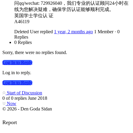
问qq/wechat: 729926040，我们专业的认证顾问24小时在
线为您解决疑难，确保学历认证能够顺利完成。
英国学士学位认 证
A46119
Deleted User
replied
1 year, 2 months ago
1 Member
·
0
Replies
0 Replies
Sorry, there were no replies found.
Log In to Reply
Log in to reply.
Log In to Reply
Start of Discussion
0
of
0
replies
June 2018
Now
© 2026 - Den Goda Sidan
Report