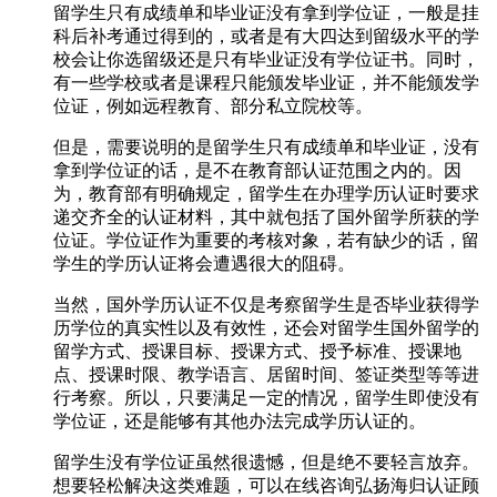
留学生只有成绩单和毕业证没有拿到学位证，一般是挂
科后补考通过得到的，或者是有大四达到留级水平的学
校会让你选留级还是只有毕业证没有学位证书。同时，
有一些学校或者是课程只能颁发毕业证，并不能颁发学
位证，例如远程教育、部分私立院校等。
但是，需要说明的是留学生只有成绩单和毕业证，没有
拿到学位证的话，是不在教育部认证范围之内的。因
为，教育部有明确规定，留学生在办理学历认证时要求
递交齐全的认证材料，其中就包括了国外留学所获的学
位证。学位证作为重要的考核对象，若有缺少的话，留
学生的学历认证将会遭遇很大的阻碍。
当然，国外学历认证不仅是考察留学生是否毕业获得学
历学位的真实性以及有效性，还会对留学生国外留学的
留学方式、授课目标、授课方式、授予标准、授课地
点、授课时限、教学语言、居留时间、签证类型等等进
行考察。所以，只要满足一定的情况，留学生即使没有
学位证，还是能够有其他办法完成学历认证的。
留学生没有学位证虽然很遗憾，但是绝不要轻言放弃。
想要轻松解决这类难题，可以在线咨询弘扬海归认证顾