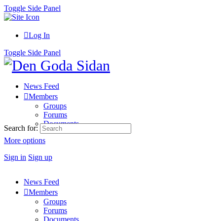
Toggle Side Panel
Log In
Toggle Side Panel
News Feed
Members
Groups
Forums
Documents
Search for:
More options
Sign in
Sign up
News Feed
Members
Groups
Forums
Documents