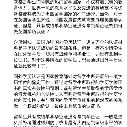
来都是学生们青睐的热门留学国家，不仅有着完善的教
育体系、世界一流的教育水平以及先进的科研技术等优
势都使其成为了出国留学国家的不二选择。当然，对于
在英国留学生来说，回国发展首先就需要办理英国学认
证。但是，只有成绩单和毕业证没有拿到学位证书如何
做英国学历认证？
众所周知，回国办理国外学历认证，递交齐全的认证材
料是学历认证成功的最基础条件。但是，有不少留学生
在国外留学后，却只有成绩单和毕业证，并没有拿到学
位证书。对于这类情况的留学生，想要通过国外学历认
证就比较棘手了。
国外学历认证是国家教育部针对留学生所开展的一项学
历学位的鉴定工作，通过对留学生所取得的学历学位证
书的真实有效性的甄别，鉴别留学生所取得的学历学位
的颁发机构的合法性，从而判定留学生所取得的学历学
位的真实性，并与我国的学历学位体系的相对应的关系
做一个权威的确认，最终出具纸质的认证书。
留学生只有成绩单和毕业证没有拿到学位证，一般是挂
科后补考通过得到的，或者是有大四达到留级水平的学