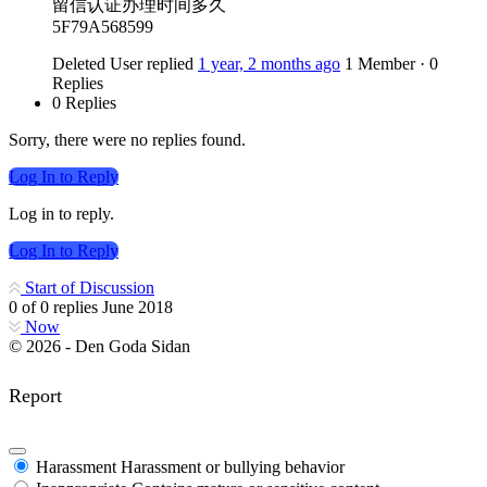
留信认证办理时间多久
5F79A568599
Deleted User
replied
1 year, 2 months ago
1 Member
·
0
Replies
0 Replies
Sorry, there were no replies found.
Log In to Reply
Log in to reply.
Log In to Reply
Start of Discussion
0
of
0
replies
June 2018
Now
© 2026 - Den Goda Sidan
Report
Harassment
Harassment or bullying behavior