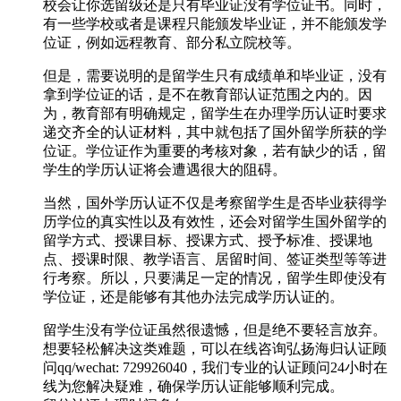
校会让你选留级还是只有毕业证没有学位证书。同时，
有一些学校或者是课程只能颁发毕业证，并不能颁发学
位证，例如远程教育、部分私立院校等。
但是，需要说明的是留学生只有成绩单和毕业证，没有
拿到学位证的话，是不在教育部认证范围之内的。因
为，教育部有明确规定，留学生在办理学历认证时要求
递交齐全的认证材料，其中就包括了国外留学所获的学
位证。学位证作为重要的考核对象，若有缺少的话，留
学生的学历认证将会遭遇很大的阻碍。
当然，国外学历认证不仅是考察留学生是否毕业获得学
历学位的真实性以及有效性，还会对留学生国外留学的
留学方式、授课目标、授课方式、授予标准、授课地
点、授课时限、教学语言、居留时间、签证类型等等进
行考察。所以，只要满足一定的情况，留学生即使没有
学位证，还是能够有其他办法完成学历认证的。
留学生没有学位证虽然很遗憾，但是绝不要轻言放弃。
想要轻松解决这类难题，可以在线咨询弘扬海归认证顾
问qq/wechat: 729926040，我们专业的认证顾问24小时在
线为您解决疑难，确保学历认证能够顺利完成。