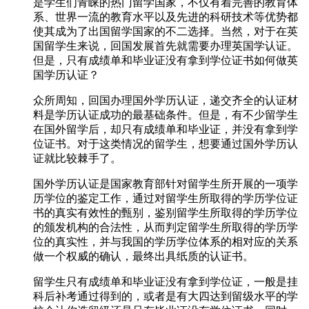
是学生们青睐的热门留学国家，不仅有着完善的教育体
系、世界一流的教育水平以及先进的科研技术等优势都
使其成为了出国留学国家的不二选择。当然，对于在英
国留学生来说，回国发展首先就需要办理英国学认证。
但是，只有成绩单和毕业证没有拿到学位证书如何做英
国学历认证？
众所周知，回国办理国外学历认证，递交齐全的认证材
料是学历认证成功的最基础条件。但是，有不少留学生
在国外留学后，却只有成绩单和毕业证，并没有拿到学
位证书。对于这类情况的留学生，想要通过国外学历认
证就比较棘手了。
国外学历认证是国家教育部针对留学生所开展的一项学
历学位的鉴定工作，通过对留学生所取得的学历学位证
书的真实有效性的甄别，鉴别留学生所取得的学历学位
的颁发机构的合法性，从而判定留学生所取得的学历学
位的真实性，并与我国的学历学位体系的相对应的关系
做一个权威的确认，最终出具纸质的认证书。
留学生只有成绩单和毕业证没有拿到学位证，一般是挂
科后补考通过得到的，或者是有大四达到留级水平的学