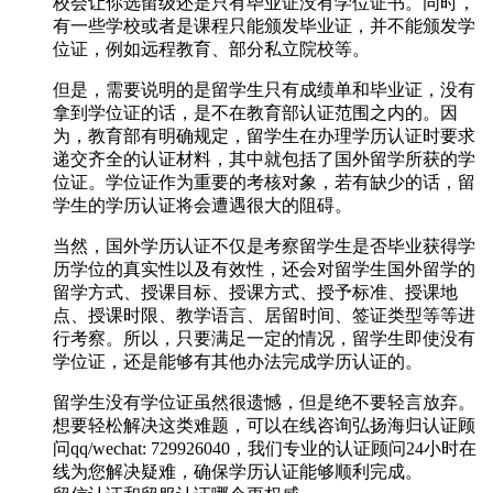
校会让你选留级还是只有毕业证没有学位证书。同时，
有一些学校或者是课程只能颁发毕业证，并不能颁发学
位证，例如远程教育、部分私立院校等。
但是，需要说明的是留学生只有成绩单和毕业证，没有
拿到学位证的话，是不在教育部认证范围之内的。因
为，教育部有明确规定，留学生在办理学历认证时要求
递交齐全的认证材料，其中就包括了国外留学所获的学
位证。学位证作为重要的考核对象，若有缺少的话，留
学生的学历认证将会遭遇很大的阻碍。
当然，国外学历认证不仅是考察留学生是否毕业获得学
历学位的真实性以及有效性，还会对留学生国外留学的
留学方式、授课目标、授课方式、授予标准、授课地
点、授课时限、教学语言、居留时间、签证类型等等进
行考察。所以，只要满足一定的情况，留学生即使没有
学位证，还是能够有其他办法完成学历认证的。
留学生没有学位证虽然很遗憾，但是绝不要轻言放弃。
想要轻松解决这类难题，可以在线咨询弘扬海归认证顾
问qq/wechat: 729926040，我们专业的认证顾问24小时在
线为您解决疑难，确保学历认证能够顺利完成。