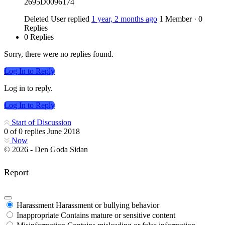
2695D0096174
Deleted User
replied
1 year, 2 months ago
1 Member
·
0
Replies
0 Replies
Sorry, there were no replies found.
Log In to Reply
Log in to reply.
Log In to Reply
Start of Discussion
0
of
0
replies
June 2018
Now
© 2026 - Den Goda Sidan
Report
Harassment
Harassment or bullying behavior
Inappropriate
Contains mature or sensitive content