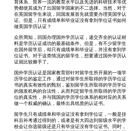
育体系、世界一流的教育水平以及先进的科研技术等优
势都使其成为了出国留学国家的不二选择。当然，对于
在英国留学生来说，回国发展首先就需要办理英国学认
证。但是，只有成绩单和毕业证没有拿到学位证书如何
做英国学历认证？
众所周知，回国办理国外学历认证，递交齐全的认证材
料是学历认证成功的最基础条件。但是，有不少留学生
在国外留学后，却只有成绩单和毕业证，并没有拿到学
位证书。对于这类情况的留学生，想要通过国外学历认
证就比较棘手了。
国外学历认证是国家教育部针对留学生所开展的一项学
历学位的鉴定工作，通过对留学生所取得的学历学位证
书的真实有效性的甄别，鉴别留学生所取得的学历学位
的颁发机构的合法性，从而判定留学生所取得的学历学
位的真实性，并与我国的学历学位体系的相对应的关系
做一个权威的确认，最终出具纸质的认证书。
留学生只有成绩单和毕业证没有拿到学位证，一般是挂
科后补考通过得到的，或者是有大四达到留级水平的学
校会让你选留级还是只有毕业证没有学位证书。同时，