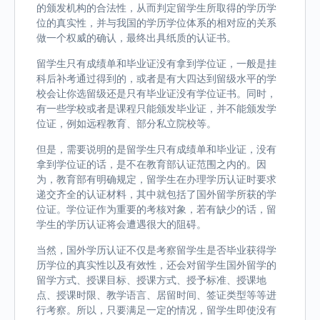
的颁发机构的合法性，从而判定留学生所取得的学历学
位的真实性，并与我国的学历学位体系的相对应的关系
做一个权威的确认，最终出具纸质的认证书。
留学生只有成绩单和毕业证没有拿到学位证，一般是挂
科后补考通过得到的，或者是有大四达到留级水平的学
校会让你选留级还是只有毕业证没有学位证书。同时，
有一些学校或者是课程只能颁发毕业证，并不能颁发学
位证，例如远程教育、部分私立院校等。
但是，需要说明的是留学生只有成绩单和毕业证，没有
拿到学位证的话，是不在教育部认证范围之内的。因
为，教育部有明确规定，留学生在办理学历认证时要求
递交齐全的认证材料，其中就包括了国外留学所获的学
位证。学位证作为重要的考核对象，若有缺少的话，留
学生的学历认证将会遭遇很大的阻碍。
当然，国外学历认证不仅是考察留学生是否毕业获得学
历学位的真实性以及有效性，还会对留学生国外留学的
留学方式、授课目标、授课方式、授予标准、授课地
点、授课时限、教学语言、居留时间、签证类型等等进
行考察。所以，只要满足一定的情况，留学生即使没有