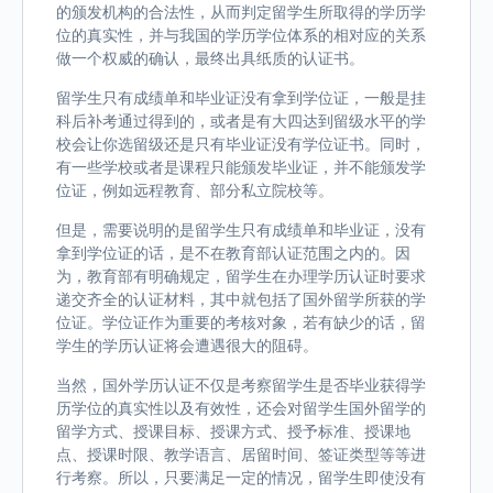
的颁发机构的合法性，从而判定留学生所取得的学历学
位的真实性，并与我国的学历学位体系的相对应的关系
做一个权威的确认，最终出具纸质的认证书。
留学生只有成绩单和毕业证没有拿到学位证，一般是挂
科后补考通过得到的，或者是有大四达到留级水平的学
校会让你选留级还是只有毕业证没有学位证书。同时，
有一些学校或者是课程只能颁发毕业证，并不能颁发学
位证，例如远程教育、部分私立院校等。
但是，需要说明的是留学生只有成绩单和毕业证，没有
拿到学位证的话，是不在教育部认证范围之内的。因
为，教育部有明确规定，留学生在办理学历认证时要求
递交齐全的认证材料，其中就包括了国外留学所获的学
位证。学位证作为重要的考核对象，若有缺少的话，留
学生的学历认证将会遭遇很大的阻碍。
当然，国外学历认证不仅是考察留学生是否毕业获得学
历学位的真实性以及有效性，还会对留学生国外留学的
留学方式、授课目标、授课方式、授予标准、授课地
点、授课时限、教学语言、居留时间、签证类型等等进
行考察。所以，只要满足一定的情况，留学生即使没有