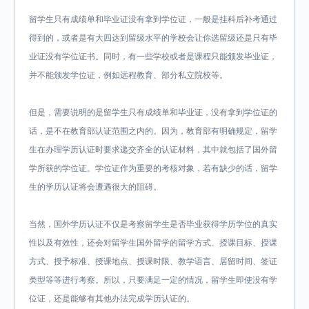
留学生只有成绩单和毕业证没有拿到学位证，一般是挂科后补考通过
得到的，或者是有大四达到留级水平的学校会让你选留级还是只有毕
业证没有学位证书。同时，有一些学校或者是课程只能颁发毕业证，
并不能颁发学位证，例如远程教育、部分私立院校等。
但是，需要说明的是留学生只有成绩单和毕业证，没有拿到学位证的
话，是不在教育部认证范围之内的。因为，教育部有明确规定，留学
生在办理学历认证时要求递交齐全的认证材料，其中就包括了国外留
学所获的学位证。学位证作为重要的考核对象，若有缺少的话，留学
生的学历认证将会遭遇很大的阻碍。
当然，国外学历认证不仅是考察留学生是否毕业获得学历学位的真实
性以及有效性，还会对留学生国外留学的留学方式、授课目标、授课
方式、授予标准、授课地点、授课时限、教学语言、居留时间、签证
类型等等进行考察。所以，只要满足一定的情况，留学生即使没有学
位证，还是能够有其他办法完成学历认证的。