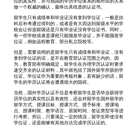
位的真实性，并与我国的学历学位体系的相对应的关系
做一个权威的确认，最终出具纸质的认证书。
留学生只有成绩单和毕业证没有拿到学位证，一般是挂
科后补考通过得到的，或者是有大四达到留级水平的学
校会让你选留级还是只有毕业证没有学位证书。同时，
有一些学校或者是课程只能颁发毕业证，并不能颁发学
位证，例如远程教育、部分私立院校等。
但是，需要说明的是留学生只有成绩单和毕业证，没有
拿到学位证的话，是不在教育部认证范围之内的。因
为，教育部有明确规定，留学生在办理学历认证时要求
递交齐全的认证材料，其中就包括了国外留学所获的学
位证。学位证作为重要的考核对象，若有缺少的话，留
学生的学历认证将会遭遇很大的阻碍。
当然，国外学历认证不仅是考察留学生是否毕业获得学
历学位的真实性以及有效性，还会对留学生国外留学的
留学方式、授课目标、授课方式、授予标准、授课地
点、授课时限、教学语言、居留时间、签证类型等等进
行考察。所以，只要满足一定的情况，留学生即使没有
学位证，还是能够有其他办法完成学历认证的。