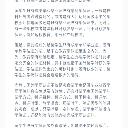
做一个权威的确认，最终出具纸质的认证书。
留学生只有成绩单和毕业证没有拿到学位证，一般是挂
科后补考通过得到的，或者是有大四达到留级水平的学
校会让你选留级还是只有毕业证没有学位证书。同时，
有一些学校或者是课程只能颁发毕业证，并不能颁发学
位证，例如远程教育、部分私立院校等。
但是，需要说明的是留学生只有成绩单和毕业证，没有
拿到学位证的话，是不在教育部认证范围之内的。因
为，教育部有明确规定，留学生在办理学历认证时要求
递交齐全的认证材料，其中就包括了国外留学所获的学
位证。学位证作为重要的考核对象，若有缺少的话，留
学生的学历认证将会遭遇很大的阻碍。
当然，国外学历认证不仅是考察留学生是否毕业获得学
历学位的真实性以及有效性，还会对留学生国外留学的
留学方式、授课目标、授课方式、授予标准、授课地
点、授课时限、教学语言、居留时间、签证类型等等进
行考察。所以，只要满足一定的情况，留学生即使没有
学位证，还是能够有其他办法完成学历认证的。
留学生没有学位证虽然很遗憾，但是绝不要轻言放弃。