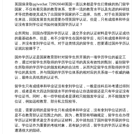
英国保录取qq/wechat: 729926040英国一直以来都是学生们青睐的热门留学
国家，不仅有着完善的教育体系、世界一流的教育水平以及先进的科研技
术等优势都使其成为了出国留学国家的不二选择。当然，对于在英国留学
生来说，回国发展首先就需要办理英国学认证。但是，只有成绩单和毕业
证没有拿到学位证书如何做英国学历认证？
众所周知，回国办理国外学历认证，递交齐全的认证材料是学历认证成功
的最基础条件。但是，有不少留学生在国外留学后，却只有成绩单和毕业
证，并没有拿到学位证书。对于这类情况的留学生，想要通过国外学历认
证就比较棘手了。
国外学历认证是国家教育部针对留学生所开展的一项学历学位的鉴定工
作，通过对留学生所取得的学历学位证书的真实有效性的甄别，鉴别留学
生所取得的学历学位的颁发机构的合法性，从而判定留学生所取得的学历
学位的真实性，并与我国的学历学位体系的相对应的关系做一个权威的确
认，最终出具纸质的认证书。
留学生只有成绩单和毕业证没有拿到学位证，一般是挂科后补考通过得到
的，或者是有大四达到留级水平的学校会让你选留级还是只有毕业证没有
学位证书。同时，有一些学校或者是课程只能颁发毕业证，并不能颁发学
位证，例如远程教育、部分私立院校等。
但是，需要说明的是留学生只有成绩单和毕业证，没有拿到学位证的话，
是不在教育部认证范围之内的。因为，教育部有明确规定，留学生在办理
学历认证时要求递交齐全的认证材料，其中就包括了国外留学所获的学位
证。学位证作为重要的考核对象，若有缺少的话，留学生的学历认证将会
遭遇很大的阻碍。