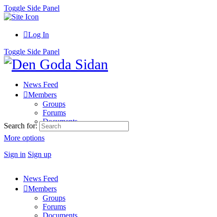
Toggle Side Panel
Log In
Toggle Side Panel
News Feed
Members
Groups
Forums
Documents
Search for:
More options
Sign in
Sign up
News Feed
Members
Groups
Forums
Documents