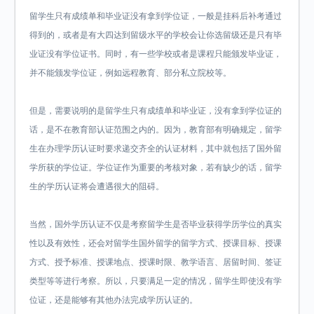
留学生只有成绩单和毕业证没有拿到学位证，一般是挂科后补考通过
得到的，或者是有大四达到留级水平的学校会让你选留级还是只有毕
业证没有学位证书。同时，有一些学校或者是课程只能颁发毕业证，
并不能颁发学位证，例如远程教育、部分私立院校等。
但是，需要说明的是留学生只有成绩单和毕业证，没有拿到学位证的
话，是不在教育部认证范围之内的。因为，教育部有明确规定，留学
生在办理学历认证时要求递交齐全的认证材料，其中就包括了国外留
学所获的学位证。学位证作为重要的考核对象，若有缺少的话，留学
生的学历认证将会遭遇很大的阻碍。
当然，国外学历认证不仅是考察留学生是否毕业获得学历学位的真实
性以及有效性，还会对留学生国外留学的留学方式、授课目标、授课
方式、授予标准、授课地点、授课时限、教学语言、居留时间、签证
类型等等进行考察。所以，只要满足一定的情况，留学生即使没有学
位证，还是能够有其他办法完成学历认证的。