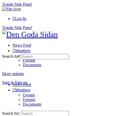
Toggle Side Panel
Log In
Toggle Side Panel
News Feed
Members
Groups
Search for:
Forums
Documents
More options
Sign in
Sign up
News Feed
Members
Groups
Forums
Documents
Search for: