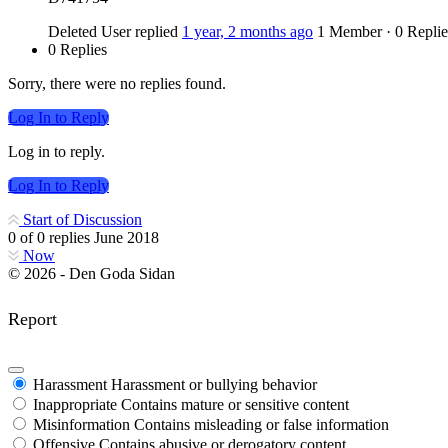
Deleted User
replied
1 year, 2 months ago
1 Member
·
0 Replie
0 Replies
Sorry, there were no replies found.
Log In to Reply
Log in to reply.
Log In to Reply
Start of Discussion
0
of
0
replies
June 2018
Now
© 2026 - Den Goda Sidan
Report
Harassment
Harassment or bullying behavior
Inappropriate
Contains mature or sensitive content
Misinformation
Contains misleading or false information
Offensive
Contains abusive or derogatory content