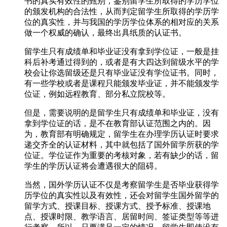
书的真实有效性的甄别，鉴别留学生所取得的学历学位
的颁发机构的合法性，从而判定留学生所取得的学历学
位的真实性，并与我国的学历学位体系的相对应的关系
做一个权威的确认，最终出具纸质的认证书。
留学生只有成绩单和毕业证没有拿到学位证，一般是挂
科后补考通过得到的，或者是有大四达到留级水平的学
校会让你选留级还是只有毕业证没有学位证书。同时，
有一些学校或者是课程只能颁发毕业证，并不能颁发学
位证，例如远程教育、部分私立院校等。
但是，需要说明的是留学生只有成绩单和毕业证，没有
拿到学位证的话，是不在教育部认证范围之内的。因
为，教育部有明确规定，留学生在办理学历认证时要求
递交齐全的认证材料，其中就包括了国外留学所获的学
位证。学位证作为重要的考核对象，若有缺少的话，留
学生的学历认证将会遭遇很大的阻碍。
当然，国外学历认证不仅是考察留学生是否毕业获得学
历学位的真实性以及有效性，还会对留学生国外留学的
留学方式、授课目标、授课方式、授予标准、授课地
点、授课时限、教学语言、居留时间、签证类型等等进