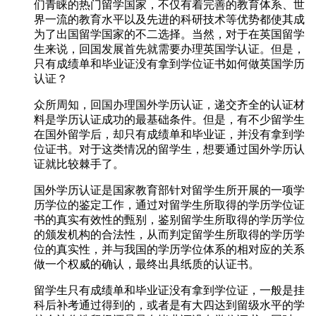
们青睐的热门留学国家，不仅有着完善的教育体系、世
界一流的教育水平以及先进的科研技术等优势都使其成
为了出国留学国家的不二选择。当然，对于在英国留学
生来说，回国发展首先就需要办理英国学认证。但是，
只有成绩单和毕业证没有拿到学位证书如何做英国学历
认证？
众所周知，回国办理国外学历认证，递交齐全的认证材
料是学历认证成功的最基础条件。但是，有不少留学生
在国外留学后，却只有成绩单和毕业证，并没有拿到学
位证书。对于这类情况的留学生，想要通过国外学历认
证就比较棘手了。
国外学历认证是国家教育部针对留学生所开展的一项学
历学位的鉴定工作，通过对留学生所取得的学历学位证
书的真实有效性的甄别，鉴别留学生所取得的学历学位
的颁发机构的合法性，从而判定留学生所取得的学历学
位的真实性，并与我国的学历学位体系的相对应的关系
做一个权威的确认，最终出具纸质的认证书。
留学生只有成绩单和毕业证没有拿到学位证，一般是挂
科后补考通过得到的，或者是有大四达到留级水平的学