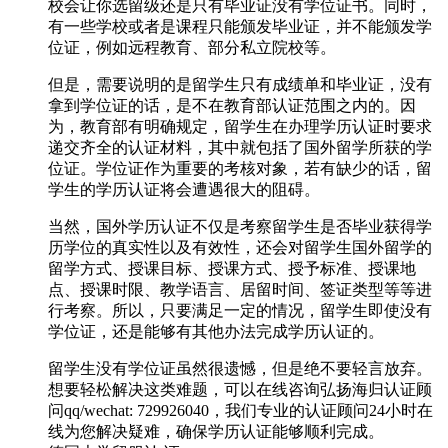
校会让你选留级还是只有毕业证没有学位证书。同时，
有一些学校或者是课程只能颁发毕业证，并不能颁发学
位证，例如远程教育、部分私立院校等。
但是，需要说明的是留学生只有成绩单和毕业证，没有
拿到学位证的话，是不在教育部认证范围之内的。因
为，教育部有明确规定，留学生在办理学历认证时要求
递交齐全的认证材料，其中就包括了国外留学所获的学
位证。学位证作为重要的考核对象，若有缺少的话，留
学生的学历认证将会遭遇很大的阻碍。
当然，国外学历认证不仅是考察留学生是否毕业获得学
历学位的真实性以及有效性，还会对留学生国外留学的
留学方式、授课目标、授课方式、授予标准、授课地
点、授课时限、教学语言、居留时间、签证类型等等进
行考察。所以，只要满足一定的情况，留学生即使没有
学位证，还是能够有其他办法完成学历认证的。
留学生没有学位证虽然很遗憾，但是绝不要轻言放弃。
想要轻松解决这类难题，可以在线咨询弘扬海归认证顾
问qq/wechat: 729926040，我们专业的认证顾问24小时在
线为您解决疑难，确保学历认证能够顺利完成。