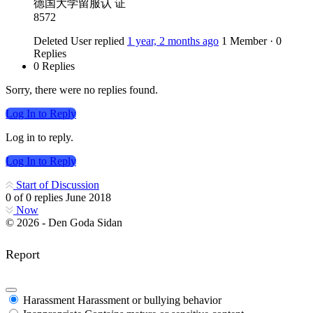
德国大学留服认 证
8572
Deleted User
replied
1 year, 2 months ago
1 Member
·
0
Replies
0 Replies
Sorry, there were no replies found.
Log In to Reply
Log in to reply.
Log In to Reply
Start of Discussion
0
of
0
replies
June 2018
Now
© 2026 - Den Goda Sidan
Report
Harassment
Harassment or bullying behavior