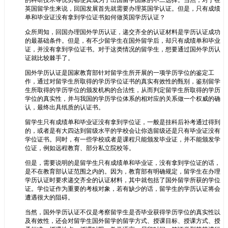
的科研技术等优势都使其成为了出国留学国家的不二选择。当然，对于在
英国留学生来说，回国发展首先就需要办理英国学认证。但是，只有成绩
单和毕业证没有拿到学位证书如何做英国学历认证？
众所周知，回国办理国外学历认证，递交齐全的认证材料是学历认证成功
的最基础条件。但是，有不少留学生在国外留学后，却只有成绩单和毕业
证，并没有拿到学位证书。对于这类情况的留学生，想要通过国外学历认
证就比较棘手了。
国外学历认证是国家教育部针对留学生所开展的一项学历学位的鉴定工
作，通过对留学生所取得的学历学位证书的真实有效性的甄别，鉴别留学
生所取得的学历学位的颁发机构的合法性，从而判定留学生所取得的学历
学位的真实性，并与我国的学历学位体系的相对应的关系做一个权威的确
认，最终出具纸质的认证书。
留学生只有成绩单和毕业证没有拿到学位证，一般是挂科后补考通过得到
的，或者是有大四达到留级水平的学校会让你选留级还是只有毕业证没有
学位证书。同时，有一些学校或者是课程只能颁发毕业证，并不能颁发学
位证，例如远程教育、部分私立院校等。
但是，需要说明的是留学生只有成绩单和毕业证，没有拿到学位证的话，
是不在教育部认证范围之内的。因为，教育部有明确规定，留学生在办理
学历认证时要求递交齐全的认证材料，其中就包括了国外留学所获的学位
证。学位证作为重要的考核对象，若有缺少的话，留学生的学历认证将会
遭遇很大的阻碍。
当然，国外学历认证不仅是考察留学生是否毕业获得学历学位的真实性以
及有效性，还会对留学生国外留学的留学方式、授课目标、授课方式、授