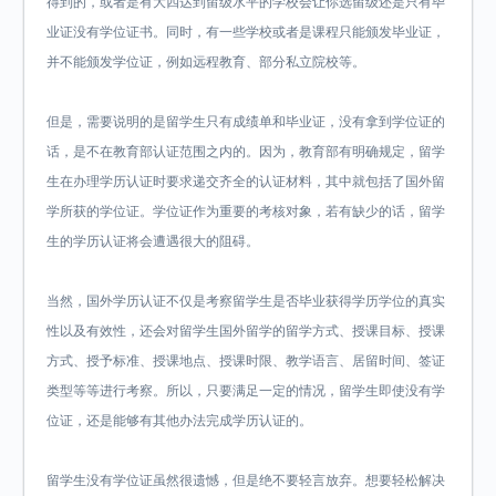
得到的，或者是有大四达到留级水平的学校会让你选留级还是只有毕
业证没有学位证书。同时，有一些学校或者是课程只能颁发毕业证，
并不能颁发学位证，例如远程教育、部分私立院校等。
但是，需要说明的是留学生只有成绩单和毕业证，没有拿到学位证的
话，是不在教育部认证范围之内的。因为，教育部有明确规定，留学
生在办理学历认证时要求递交齐全的认证材料，其中就包括了国外留
学所获的学位证。学位证作为重要的考核对象，若有缺少的话，留学
生的学历认证将会遭遇很大的阻碍。
当然，国外学历认证不仅是考察留学生是否毕业获得学历学位的真实
性以及有效性，还会对留学生国外留学的留学方式、授课目标、授课
方式、授予标准、授课地点、授课时限、教学语言、居留时间、签证
类型等等进行考察。所以，只要满足一定的情况，留学生即使没有学
位证，还是能够有其他办法完成学历认证的。
留学生没有学位证虽然很遗憾，但是绝不要轻言放弃。想要轻松解决