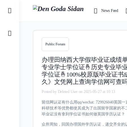
Toggle
News Feed
Side
Panel
Public Forum
办理田纳西大学假毕业证成绩单《
专业学士学位证🤞历史专业毕业
学位证🤞100%校原版毕业证
久》文凭网上查询学信网可查
Posted by
Deleted User
on 2025-05-27 at 10:13
留信网认证有什么用qq/wechat: 72992
科研技术等优势都使其成为了出国留学国家的不
毕业证没有拿到学位证书如何做英国学历认证？
众所周知，回国办理国外学历认证，递交齐全的