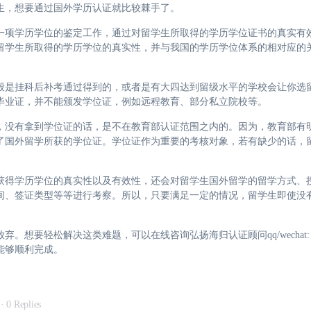
生，想要通过国外学历认证就比较棘手了。
一项学历学位的鉴定工作，通过对留学生所取得的学历学位证书的真实有
留学生所取得的学历学位的真实性，并与我国的学历学位体系的相对应的
般是挂科后补考通过得到的，或者是有大四达到留级水平的学校会让你选
毕业证，并不能颁发学位证，例如远程教育、部分私立院校等。
，没有拿到学位证的话，是不在教育部认证范围之内的。因为，教育部有
了国外留学所获的学位证。学位证作为重要的考核对象，若有缺少的话，
获得学历学位的真实性以及有效性，还会对留学生国外留学的留学方式、
间、签证类型等等进行考察。所以，只要满足一定的情况，留学生即使没
要轻松解决这类难题，可以在线咨询弘扬海归认证顾问qq/wechat: 72
能够顺利完成。
·
0 Replies