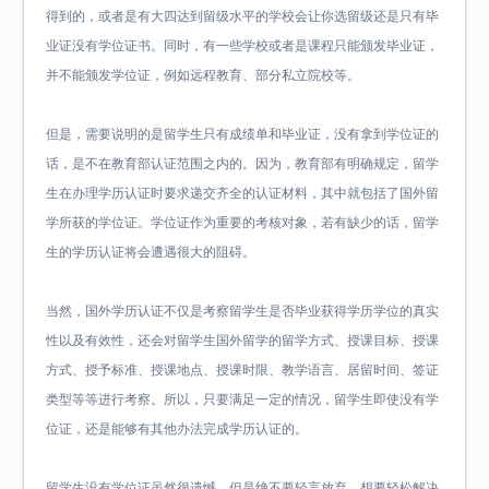
得到的，或者是有大四达到留级水平的学校会让你选留级还是只有毕
业证没有学位证书。同时，有一些学校或者是课程只能颁发毕业证，
并不能颁发学位证，例如远程教育、部分私立院校等。
但是，需要说明的是留学生只有成绩单和毕业证，没有拿到学位证的
话，是不在教育部认证范围之内的。因为，教育部有明确规定，留学
生在办理学历认证时要求递交齐全的认证材料，其中就包括了国外留
学所获的学位证。学位证作为重要的考核对象，若有缺少的话，留学
生的学历认证将会遭遇很大的阻碍。
当然，国外学历认证不仅是考察留学生是否毕业获得学历学位的真实
性以及有效性，还会对留学生国外留学的留学方式、授课目标、授课
方式、授予标准、授课地点、授课时限、教学语言、居留时间、签证
类型等等进行考察。所以，只要满足一定的情况，留学生即使没有学
位证，还是能够有其他办法完成学历认证的。
留学生没有学位证虽然很遗憾，但是绝不要轻言放弃。想要轻松解决