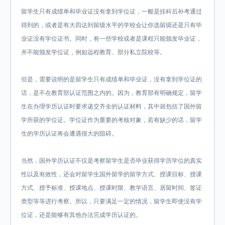
留学生只有成绩单和毕业证没有拿到学位证，一般是挂科后补考通过
得到的，或者是有大四达到留级水平的学校会让你选留级还是只有毕
业证没有学位证书。同时，有一些学校或者是课程只能颁发毕业证，
并不能颁发学位证，例如远程教育、部分私立院校等。
但是，需要说明的是留学生只有成绩单和毕业证，没有拿到学位证的
话，是不在教育部认证范围之内的。因为，教育部有明确规定，留学
生在办理学历认证时要求递交齐全的认证材料，其中就包括了国外留
学所获的学位证。学位证作为重要的考核对象，若有缺少的话，留学
生的学历认证将会遭遇很大的阻碍。
当然，国外学历认证不仅是考察留学生是否毕业获得学历学位的真实
性以及有效性，还会对留学生国外留学的留学方式、授课目标、授课
方式、授予标准、授课地点、授课时限、教学语言、居留时间、签证
类型等等进行考察。所以，只要满足一定的情况，留学生即使没有学
位证，还是能够有其他办法完成学历认证的。