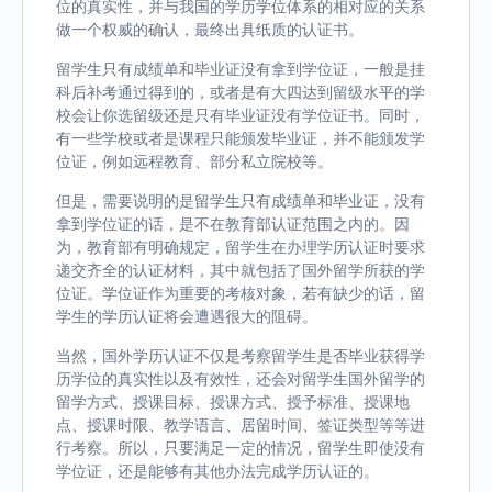
位的真实性，并与我国的学历学位体系的相对应的关系
做一个权威的确认，最终出具纸质的认证书。
留学生只有成绩单和毕业证没有拿到学位证，一般是挂
科后补考通过得到的，或者是有大四达到留级水平的学
校会让你选留级还是只有毕业证没有学位证书。同时，
有一些学校或者是课程只能颁发毕业证，并不能颁发学
位证，例如远程教育、部分私立院校等。
但是，需要说明的是留学生只有成绩单和毕业证，没有
拿到学位证的话，是不在教育部认证范围之内的。因
为，教育部有明确规定，留学生在办理学历认证时要求
递交齐全的认证材料，其中就包括了国外留学所获的学
位证。学位证作为重要的考核对象，若有缺少的话，留
学生的学历认证将会遭遇很大的阻碍。
当然，国外学历认证不仅是考察留学生是否毕业获得学
历学位的真实性以及有效性，还会对留学生国外留学的
留学方式、授课目标、授课方式、授予标准、授课地
点、授课时限、教学语言、居留时间、签证类型等等进
行考察。所以，只要满足一定的情况，留学生即使没有
学位证，还是能够有其他办法完成学历认证的。