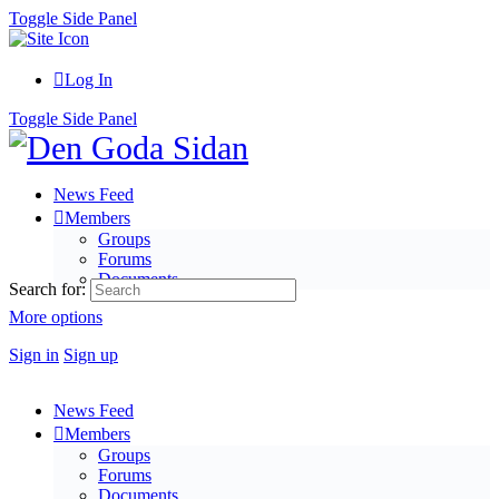
Toggle Side Panel
Log In
Toggle Side Panel
News Feed
Members
Groups
Forums
Documents
Search for:
More options
Sign in
Sign up
News Feed
Members
Groups
Forums
Documents