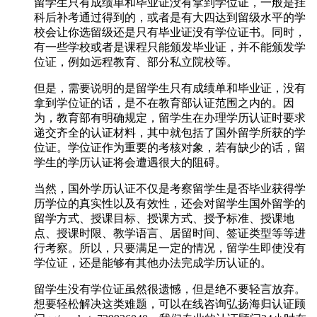
留学生只有成绩单和毕业证没有拿到学位证，一般是挂
科后补考通过得到的，或者是有大四达到留级水平的学
校会让你选留级还是只有毕业证没有学位证书。同时，
有一些学校或者是课程只能颁发毕业证，并不能颁发学
位证，例如远程教育、部分私立院校等。
但是，需要说明的是留学生只有成绩单和毕业证，没有
拿到学位证的话，是不在教育部认证范围之内的。因
为，教育部有明确规定，留学生在办理学历认证时要求
递交齐全的认证材料，其中就包括了国外留学所获的学
位证。学位证作为重要的考核对象，若有缺少的话，留
学生的学历认证将会遭遇很大的阻碍。
当然，国外学历认证不仅是考察留学生是否毕业获得学
历学位的真实性以及有效性，还会对留学生国外留学的
留学方式、授课目标、授课方式、授予标准、授课地
点、授课时限、教学语言、居留时间、签证类型等等进
行考察。所以，只要满足一定的情况，留学生即使没有
学位证，还是能够有其他办法完成学历认证的。
留学生没有学位证虽然很遗憾，但是绝不要轻言放弃。
想要轻松解决这类难题，可以在线咨询弘扬海归认证顾