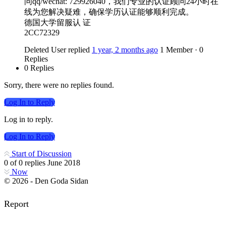
问qq/wechat: 729926040，我们专业的认证顾问24小时在
线为您解决疑难，确保学历认证能够顺利完成。
德国大学留服认 证
2CC72329
Deleted User
replied
1 year, 2 months ago
1 Member
·
0
Replies
0 Replies
Sorry, there were no replies found.
Log In to Reply
Log in to reply.
Log In to Reply
Start of Discussion
0
of
0
replies
June 2018
Now
© 2026 - Den Goda Sidan
Report