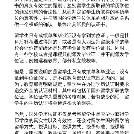
书的真实有效性的甄别，鉴别留学生所取得的学历学位
的颁发机构的合法性，从而判定留学生所取得的学历学
位的真实性，并与我国的学历学位体系的相对应的关系
做一个权威的确认，最终出具纸质的认证书。
留学生只有成绩单和毕业证没有拿到学位证，一般是挂
科后补考通过得到的，或者是有大四达到留级水平的学
校会让你选留级还是只有毕业证没有学位证书。同时，
有一些学校或者是课程只能颁发毕业证，并不能颁发学
位证，例如远程教育、部分私立院校等。
但是，需要说明的是留学生只有成绩单和毕业证，没有
拿到学位证的话，是不在教育部认证范围之内的。因
为，教育部有明确规定，留学生在办理学历认证时要求
递交齐全的认证材料，其中就包括了国外留学所获的学
位证。学位证作为重要的考核对象，若有缺少的话，留
学生的学历认证将会遭遇很大的阻碍。
当然，国外学历认证不仅是考察留学生是否毕业获得学
历学位的真实性以及有效性，还会对留学生国外留学的
留学方式、授课目标、授课方式、授予标准、授课地
点、授课时限、教学语言、居留时间、签证类型等等进