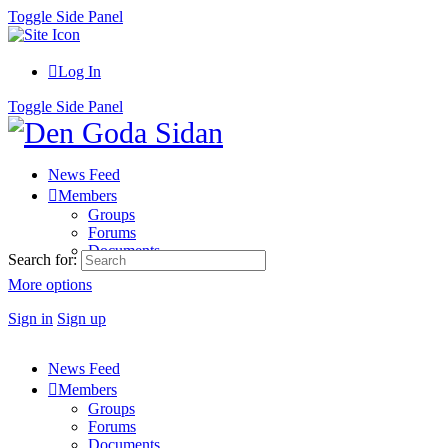
Toggle Side Panel
Log In
Toggle Side Panel
News Feed
Members
Groups
Forums
Documents
Search for:
More options
Sign in
Sign up
News Feed
Members
Groups
Forums
Documents