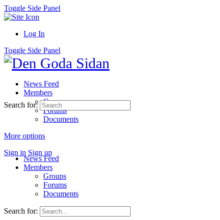
Toggle Side Panel
Log In
Toggle Side Panel
News Feed
Members
Groups
Search for:
Forums
Documents
More options
Sign in
Sign up
News Feed
Members
Groups
Forums
Documents
Search for: