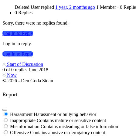
Deleted User
replied
1 year, 2 months ago
1 Member
·
0 Replie
0 Replies
Sorry, there were no replies found.
Log In to Reply
Log in to reply.
Log In to Reply
Start of Discussion
0
of
0
replies
June 2018
Now
© 2026 - Den Goda Sidan
Report
Harassment
Harassment or bullying behavior
Inappropriate
Contains mature or sensitive content
Misinformation
Contains misleading or false information
Offensive
Contains abusive or derogatory content