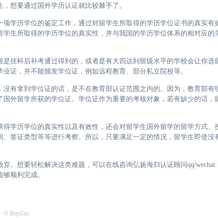
生，想要通过国外学历认证就比较棘手了。
一项学历学位的鉴定工作，通过对留学生所取得的学历学位证书的真实有
留学生所取得的学历学位的真实性，并与我国的学历学位体系的相对应的
般是挂科后补考通过得到的，或者是有大四达到留级水平的学校会让你选
毕业证，并不能颁发学位证，例如远程教育、部分私立院校等。
，没有拿到学位证的话，是不在教育部认证范围之内的。因为，教育部有
了国外留学所获的学位证。学位证作为重要的考核对象，若有缺少的话，
获得学历学位的真实性以及有效性，还会对留学生国外留学的留学方式、
间、签证类型等等进行考察。所以，只要满足一定的情况，留学生即使没
要轻松解决这类难题，可以在线咨询弘扬海归认证顾问qq/wechat: 72
能够顺利完成。
·
0 Replies