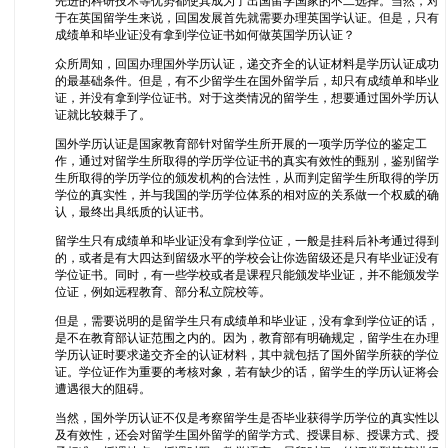
先进的科研技术等优势都使其成为了出国留学国家的不二选择。当然，对
于在英国留学生来说，回国发展首先就需要办理英国学认证。但是，只有
成绩单和毕业证没有拿到学位证书如何做英国学历认证？
众所周知，回国办理国外学历认证，递交齐全的认证材料是学历认证成功
的最基础条件。但是，有不少留学生在国外留学后，却只有成绩单和毕业
证，并没有拿到学位证书。对于这类情况的留学生，想要通过国外学历认
证就比较棘手了。
国外学历认证是国家教育部针对留学生所开展的一项学历学位的鉴定工
作，通过对留学生所取得的学历学位证书的真实有效性的甄别，鉴别留学
生所取得的学历学位的颁发机构的合法性，从而判定留学生所取得的学历
学位的真实性，并与我国的学历学位体系的相对应的关系做一个权威的确
认，最终出具纸质的认证书。
留学生只有成绩单和毕业证没有拿到学位证，一般是挂科后补考通过得到
的，或者是有大四达到留级水平的学校会让你选留级还是只有毕业证没有
学位证书。同时，有一些学校或者是课程只能颁发毕业证，并不能颁发学
位证，例如远程教育、部分私立院校等。
但是，需要说明的是留学生只有成绩单和毕业证，没有拿到学位证的话，
是不在教育部认证范围之内的。因为，教育部有明确规定，留学生在办理
学历认证时要求递交齐全的认证材料，其中就包括了国外留学所获的学位
证。学位证作为重要的考核对象，若有缺少的话，留学生的学历认证将会
遭遇很大的阻碍。
当然，国外学历认证不仅是考察留学生是否毕业获得学历学位的真实性以
及有效性，还会对留学生国外留学的留学方式、授课目标、授课方式、授