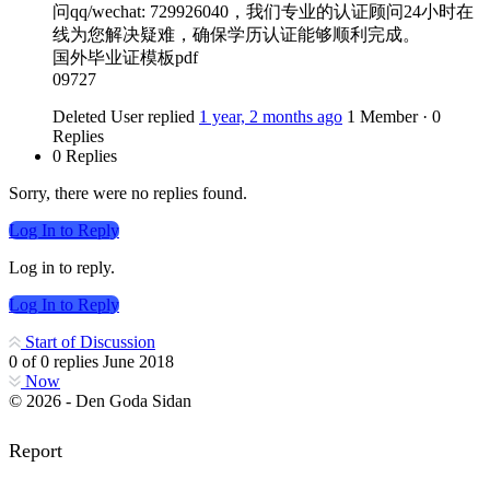
问qq/wechat: 729926040，我们专业的认证顾问24小时在
线为您解决疑难，确保学历认证能够顺利完成。
国外毕业证模板pdf
09727
Deleted User
replied
1 year, 2 months ago
1 Member
·
0
Replies
0 Replies
Sorry, there were no replies found.
Log In to Reply
Log in to reply.
Log In to Reply
Start of Discussion
0
of
0
replies
June 2018
Now
© 2026 - Den Goda Sidan
Report