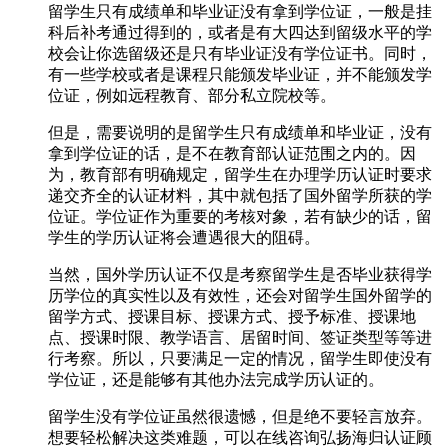
留学生只有成绩单和毕业证没有拿到学位证，一般是挂
科后补考通过得到的，或者是有大四达到留级水平的学
校会让你选留级还是只有毕业证没有学位证书。同时，
有一些学校或者是课程只能颁发毕业证，并不能颁发学
位证，例如远程教育、部分私立院校等。
但是，需要说明的是留学生只有成绩单和毕业证，没有
拿到学位证的话，是不在教育部认证范围之内的。因
为，教育部有明确规定，留学生在办理学历认证时要求
递交齐全的认证材料，其中就包括了国外留学所获的学
位证。学位证作为重要的考核对象，若有缺少的话，留
学生的学历认证将会遭遇很大的阻碍。
当然，国外学历认证不仅是考察留学生是否毕业获得学
历学位的真实性以及有效性，还会对留学生国外留学的
留学方式、授课目标、授课方式、授予标准、授课地
点、授课时限、教学语言、居留时间、签证类型等等进
行考察。所以，只要满足一定的情况，留学生即使没有
学位证，还是能够有其他办法完成学历认证的。
留学生没有学位证虽然很遗憾，但是绝不要轻言放弃。
想要轻松解决这类难题，可以在线咨询弘扬海归认证顾