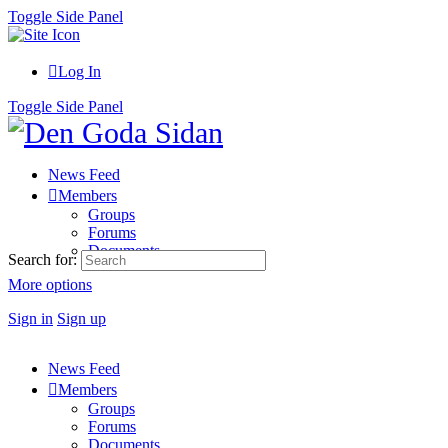
Toggle Side Panel
Log In
Toggle Side Panel
News Feed
Members
Groups
Forums
Documents
Search for:
More options
Sign in
Sign up
News Feed
Members
Groups
Forums
Documents