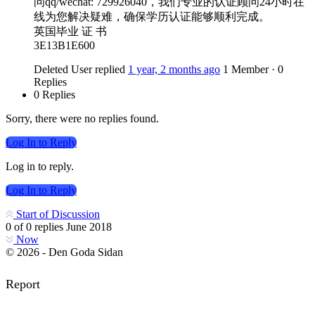
问qq/wechat: 729926040，我们专业的认证顾问24小时在
线为您解决疑难，确保学历认证能够顺利完成。
英国毕业 证 书
3E13B1E600
Deleted User
replied
1 year, 2 months ago
1 Member
·
0
Replies
0 Replies
Sorry, there were no replies found.
Log In to Reply
Log in to reply.
Log In to Reply
Start of Discussion
0
of
0
replies
June 2018
Now
© 2026 - Den Goda Sidan
Report