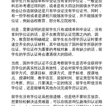
留学生只有成绩单和毕业证没有拿到学位证，一般是挂
科后补考通过得到的，或者是有大四达到留级水平的学
校会让你选留级还是只有毕业证没有学位证书。同时，
有一些学校或者是课程只能颁发毕业证，并不能颁发学
位证，例如远程教育、部分私立院校等。
但是，需要说明的是留学生只有成绩单和毕业证，没有
拿到学位证的话，是不在教育部认证范围之内的。因
为，教育部有明确规定，留学生在办理学历认证时要求
递交齐全的认证材料，其中就包括了国外留学所获的学
位证。学位证作为重要的考核对象，若有缺少的话，留
学生的学历认证将会遭遇很大的阻碍。
当然，国外学历认证不仅是考察留学生是否毕业获得学
历学位的真实性以及有效性，还会对留学生国外留学的
留学方式、授课目标、授课方式、授予标准、授课地
点、授课时限、教学语言、居留时间、签证类型等等进
行考察。所以，只要满足一定的情况，留学生即使没有
学位证，还是能够有其他办法完成学历认证的。
留学生没有学位证虽然很遗憾，但是绝不要轻言放弃。
想要轻松解决这类难题，可以在线咨询弘扬海归认证顾