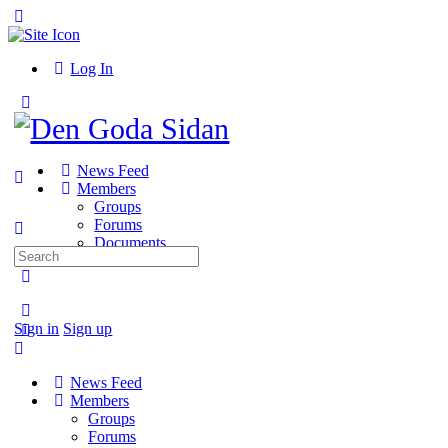
Toggle
Side
Panel
Log In
Toggle
Side
Panel
News Feed
Members
Groups
Forums
Documents
Search
for:
More
options
Sign in
Sign up
News Feed
Members
Groups
Forums