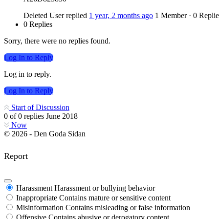
Deleted User
replied
1 year, 2 months ago
1 Member
·
0 Replie
0 Replies
Sorry, there were no replies found.
Log In to Reply
Log in to reply.
Log In to Reply
Start of Discussion
0
of
0
replies
June 2018
Now
© 2026 - Den Goda Sidan
Report
Harassment
Harassment or bullying behavior
Inappropriate
Contains mature or sensitive content
Misinformation
Contains misleading or false information
Offensive
Contains abusive or derogatory content