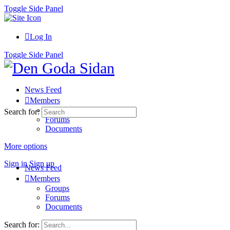
Toggle Side Panel
Log In
Toggle Side Panel
News Feed
Members
Groups
Search for:
Forums
Documents
More options
Sign in
Sign up
News Feed
Members
Groups
Forums
Documents
Search for: