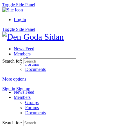
Toggle Side Panel
Log In
Toggle Side Panel
News Feed
Members
Groups
Search for:
Forums
Documents
More options
Sign in
Sign up
News Feed
Members
Groups
Forums
Documents
Search for: