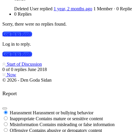
Deleted User
replied
1 year, 2 months ago
1 Member
·
0 Replie
0 Replies
Sorry, there were no replies found.
Log In to Reply
Log in to reply.
Log In to Reply
Start of Discussion
0
of
0
replies
June 2018
Now
© 2026 - Den Goda Sidan
Report
Harassment
Harassment or bullying behavior
Inappropriate
Contains mature or sensitive content
Misinformation
Contains misleading or false information
Offensive
Contains abusive or derogatory content