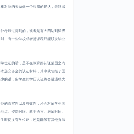
的相对应的关系做一个权威的确认，最终出
后补考通过得到的，或者是有大四达到留级
同时，有一些学校或者是课程只能颁发毕业
。
到学位证的话，是不在教育部认证范围之内
要求递交齐全的认证材料，其中就包括了国
缺少的话，留学生的学历认证将会遭遇很大
学位的真实性以及有效性，还会对留学生国
课地点、授课时限、教学语言、居留时间、
学生即使没有学位证，还是能够有其他办法