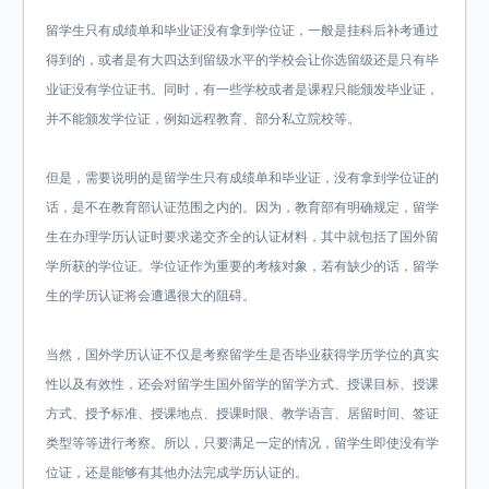
留学生只有成绩单和毕业证没有拿到学位证，一般是挂科后补考通过
得到的，或者是有大四达到留级水平的学校会让你选留级还是只有毕
业证没有学位证书。同时，有一些学校或者是课程只能颁发毕业证，
并不能颁发学位证，例如远程教育、部分私立院校等。
但是，需要说明的是留学生只有成绩单和毕业证，没有拿到学位证的
话，是不在教育部认证范围之内的。因为，教育部有明确规定，留学
生在办理学历认证时要求递交齐全的认证材料，其中就包括了国外留
学所获的学位证。学位证作为重要的考核对象，若有缺少的话，留学
生的学历认证将会遭遇很大的阻碍。
当然，国外学历认证不仅是考察留学生是否毕业获得学历学位的真实
性以及有效性，还会对留学生国外留学的留学方式、授课目标、授课
方式、授予标准、授课地点、授课时限、教学语言、居留时间、签证
类型等等进行考察。所以，只要满足一定的情况，留学生即使没有学
位证，还是能够有其他办法完成学历认证的。