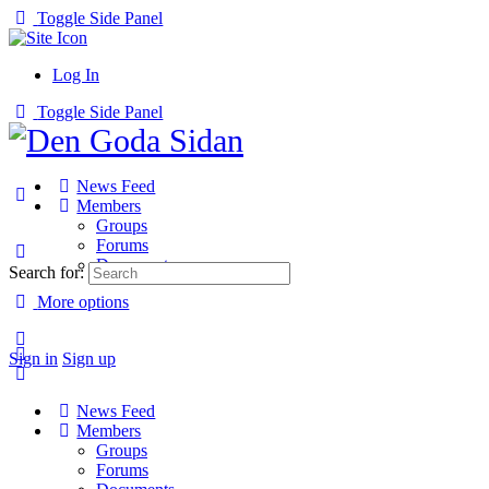
Toggle Side Panel
Log In
Toggle Side Panel
News Feed
Members
Groups
Forums
Documents
Search for:
More options
Sign in
Sign up
News Feed
Members
Groups
Forums