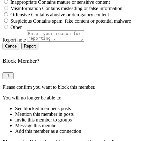
Inappropriate
Contains mature or sensitive content
Misinformation
Contains misleading or false information
Offensive
Contains abusive or derogatory content
Suspicious
Contains spam, fake content or potential malware
Other
Report note
Report
Block Member?
Please confirm you want to block this member.
You will no longer be able to:
See blocked member's posts
Mention this member in posts
Invite this member to groups
Message this member
Add this member as a connection