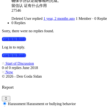
确保学历认证能够顺利完成。
留信认 证有什么作用
27546
Deleted User
replied
1 year, 2 months ago
1 Member
·
0 Replie
0 Replies
Sorry, there were no replies found.
Log In to Reply
Log in to reply.
Log In to Reply
Start of Discussion
0
of
0
replies
June 2018
Now
© 2026 - Den Goda Sidan
Report
Harassment
Harassment or bullying behavior