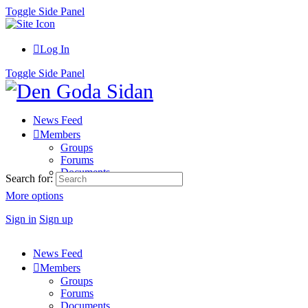
Toggle Side Panel
Log In
Toggle Side Panel
News Feed
Members
Groups
Forums
Documents
Search for:
More options
Sign in
Sign up
News Feed
Members
Groups
Forums
Documents