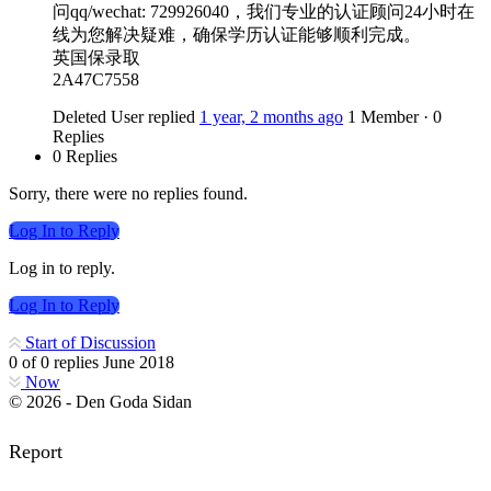
问qq/wechat: 729926040，我们专业的认证顾问24小时在
线为您解决疑难，确保学历认证能够顺利完成。
英国保录取
2A47C7558
Deleted User
replied
1 year, 2 months ago
1 Member
·
0
Replies
0 Replies
Sorry, there were no replies found.
Log In to Reply
Log in to reply.
Log In to Reply
Start of Discussion
0
of
0
replies
June 2018
Now
© 2026 - Den Goda Sidan
Report