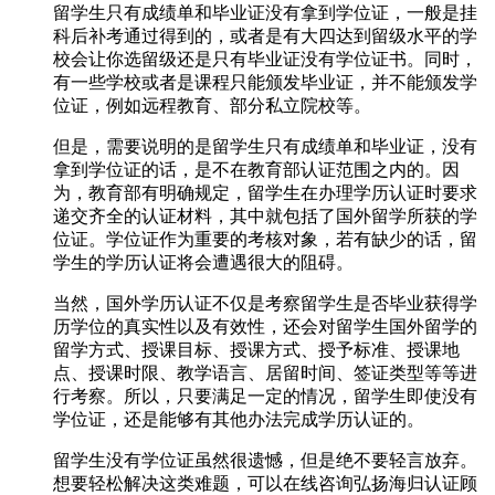
留学生只有成绩单和毕业证没有拿到学位证，一般是挂
科后补考通过得到的，或者是有大四达到留级水平的学
校会让你选留级还是只有毕业证没有学位证书。同时，
有一些学校或者是课程只能颁发毕业证，并不能颁发学
位证，例如远程教育、部分私立院校等。
但是，需要说明的是留学生只有成绩单和毕业证，没有
拿到学位证的话，是不在教育部认证范围之内的。因
为，教育部有明确规定，留学生在办理学历认证时要求
递交齐全的认证材料，其中就包括了国外留学所获的学
位证。学位证作为重要的考核对象，若有缺少的话，留
学生的学历认证将会遭遇很大的阻碍。
当然，国外学历认证不仅是考察留学生是否毕业获得学
历学位的真实性以及有效性，还会对留学生国外留学的
留学方式、授课目标、授课方式、授予标准、授课地
点、授课时限、教学语言、居留时间、签证类型等等进
行考察。所以，只要满足一定的情况，留学生即使没有
学位证，还是能够有其他办法完成学历认证的。
留学生没有学位证虽然很遗憾，但是绝不要轻言放弃。
想要轻松解决这类难题，可以在线咨询弘扬海归认证顾