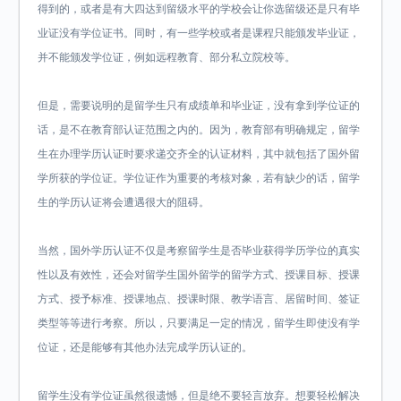
得到的，或者是有大四达到留级水平的学校会让你选留级还是只有毕
业证没有学位证书。同时，有一些学校或者是课程只能颁发毕业证，
并不能颁发学位证，例如远程教育、部分私立院校等。
但是，需要说明的是留学生只有成绩单和毕业证，没有拿到学位证的
话，是不在教育部认证范围之内的。因为，教育部有明确规定，留学
生在办理学历认证时要求递交齐全的认证材料，其中就包括了国外留
学所获的学位证。学位证作为重要的考核对象，若有缺少的话，留学
生的学历认证将会遭遇很大的阻碍。
当然，国外学历认证不仅是考察留学生是否毕业获得学历学位的真实
性以及有效性，还会对留学生国外留学的留学方式、授课目标、授课
方式、授予标准、授课地点、授课时限、教学语言、居留时间、签证
类型等等进行考察。所以，只要满足一定的情况，留学生即使没有学
位证，还是能够有其他办法完成学历认证的。
留学生没有学位证虽然很遗憾，但是绝不要轻言放弃。想要轻松解决