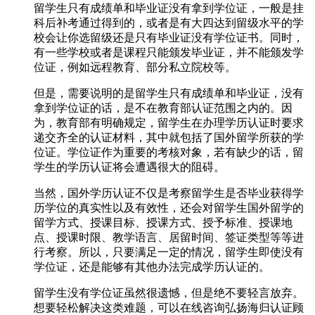
留学生只有成绩单和毕业证没有拿到学位证，一般是挂
科后补考通过得到的，或者是有大四达到留级水平的学
校会让你选留级还是只有毕业证没有学位证书。同时，
有一些学校或者是课程只能颁发毕业证，并不能颁发学
位证，例如远程教育、部分私立院校等。
但是，需要说明的是留学生只有成绩单和毕业证，没有
拿到学位证的话，是不在教育部认证范围之内的。因
为，教育部有明确规定，留学生在办理学历认证时要求
递交齐全的认证材料，其中就包括了国外留学所获的学
位证。学位证作为重要的考核对象，若有缺少的话，留
学生的学历认证将会遭遇很大的阻碍。
当然，国外学历认证不仅是考察留学生是否毕业获得学
历学位的真实性以及有效性，还会对留学生国外留学的
留学方式、授课目标、授课方式、授予标准、授课地
点、授课时限、教学语言、居留时间、签证类型等等进
行考察。所以，只要满足一定的情况，留学生即使没有
学位证，还是能够有其他办法完成学历认证的。
留学生没有学位证虽然很遗憾，但是绝不要轻言放弃。
想要轻松解决这类难题，可以在线咨询弘扬海归认证顾