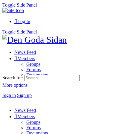
Toggle Side Panel
Log In
Toggle Side Panel
News Feed
Members
Groups
Forums
Documents
Search for:
More options
Sign in
Sign up
News Feed
Members
Groups
Forums
Documents