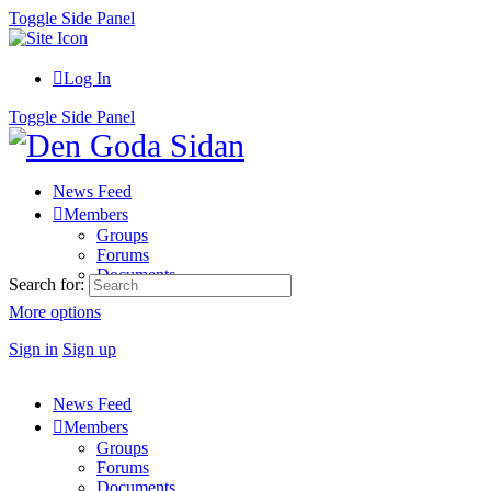
Toggle Side Panel
Log In
Toggle Side Panel
News Feed
Members
Groups
Forums
Documents
Search for:
More options
Sign in
Sign up
News Feed
Members
Groups
Forums
Documents