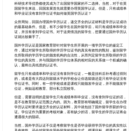
科研技术等优势都使其成为了出国留学国家的不二选择。当然，对于在英
国留学生来说，回国发展首先就需要办理英国学认证。但是，只有成绩单
和毕业证没有拿到学位证书如何做英国学历认证？
众所周知，回国办理国外学历认证，递交齐全的认证材料是学历认证成功
的最基础条件。但是，有不少留学生在国外留学后，却只有成绩单和毕业
证，并没有拿到学位证书。对于这类情况的留学生，想要通过国外学历认
证就比较棘手了。
国外学历认证是国家教育部针对留学生所开展的一项学历学位的鉴定工
作，通过对留学生所取得的学历学位证书的真实有效性的甄别，鉴别留学
生所取得的学历学位的颁发机构的合法性，从而判定留学生所取得的学历
学位的真实性，并与我国的学历学位体系的相对应的关系做一个权威的确
认，最终出具纸质的认证书。
留学生只有成绩单和毕业证没有拿到学位证，一般是挂科后补考通过得到
的，或者是有大四达到留级水平的学校会让你选留级还是只有毕业证没有
学位证书。同时，有一些学校或者是课程只能颁发毕业证，并不能颁发学
位证，例如远程教育、部分私立院校等。
但是，需要说明的是留学生只有成绩单和毕业证，没有拿到学位证的话，
是不在教育部认证范围之内的。因为，教育部有明确规定，留学生在办理
学历认证时要求递交齐全的认证材料，其中就包括了国外留学所获的学位
证。学位证作为重要的考核对象，若有缺少的话，留学生的学历认证将会
遭遇很大的阻碍。
当然，国外学历认证不仅是考察留学生是否毕业获得学历学位的真实性以
及有效性，还会对留学生国外留学的留学方式、授课目标、授课方式、授