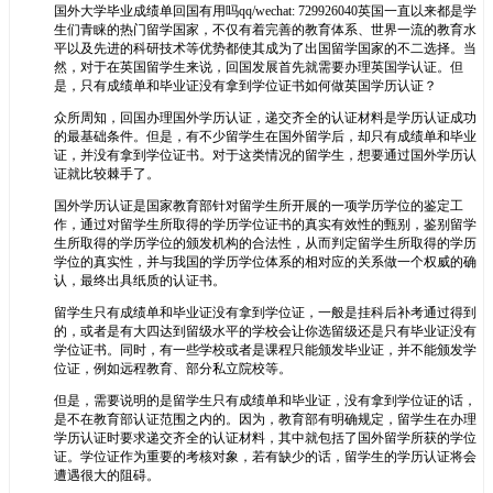
国外大学毕业成绩单回国有用吗qq/wechat: 729926040英国一直以来都是学
生们青睐的热门留学国家，不仅有着完善的教育体系、世界一流的教育水
平以及先进的科研技术等优势都使其成为了出国留学国家的不二选择。当
然，对于在英国留学生来说，回国发展首先就需要办理英国学认证。但
是，只有成绩单和毕业证没有拿到学位证书如何做英国学历认证？
众所周知，回国办理国外学历认证，递交齐全的认证材料是学历认证成功
的最基础条件。但是，有不少留学生在国外留学后，却只有成绩单和毕业
证，并没有拿到学位证书。对于这类情况的留学生，想要通过国外学历认
证就比较棘手了。
国外学历认证是国家教育部针对留学生所开展的一项学历学位的鉴定工
作，通过对留学生所取得的学历学位证书的真实有效性的甄别，鉴别留学
生所取得的学历学位的颁发机构的合法性，从而判定留学生所取得的学历
学位的真实性，并与我国的学历学位体系的相对应的关系做一个权威的确
认，最终出具纸质的认证书。
留学生只有成绩单和毕业证没有拿到学位证，一般是挂科后补考通过得到
的，或者是有大四达到留级水平的学校会让你选留级还是只有毕业证没有
学位证书。同时，有一些学校或者是课程只能颁发毕业证，并不能颁发学
位证，例如远程教育、部分私立院校等。
但是，需要说明的是留学生只有成绩单和毕业证，没有拿到学位证的话，
是不在教育部认证范围之内的。因为，教育部有明确规定，留学生在办理
学历认证时要求递交齐全的认证材料，其中就包括了国外留学所获的学位
证。学位证作为重要的考核对象，若有缺少的话，留学生的学历认证将会
遭遇很大的阻碍。