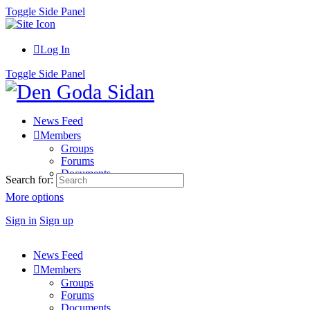
Toggle Side Panel
Log In
Toggle Side Panel
News Feed
Members
Groups
Forums
Documents
Search for:
More options
Sign in
Sign up
News Feed
Members
Groups
Forums
Documents