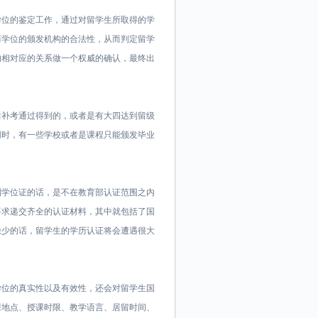
学位的鉴定工作，通过对留学生所取得的学
历学位的颁发机构的合法性，从而判定留学
的相对应的关系做一个权威的确认，最终出
后补考通过得到的，或者是有大四达到留级
同时，有一些学校或者是课程只能颁发毕业
。
到学位证的话，是不在教育部认证范围之内
要求递交齐全的认证材料，其中就包括了国
缺少的话，留学生的学历认证将会遭遇很大
学位的真实性以及有效性，还会对留学生国
课地点、授课时限、教学语言、居留时间、