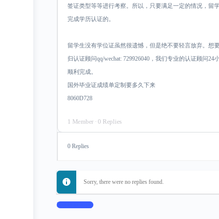
签证类型等等进行考察。所以，只要满足一定的情况，留
完成学历认证的。
留学生没有学位证虽然很遗憾，但是绝不要轻言放弃。想
归认证顾问qq/wechat: 729926040，我们专业的认
顺利完成。
国外毕业证成绩单定制要多久下来
8060D728
1 Member
·
0 Replies
0 Replies
Sorry, there were no replies found.
Log In to Reply