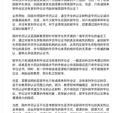
科研技术等优势都使其成为了出国留学国家的不二选择。当然，对于在英
国留学生来说，回国发展首先就需要办理英国学认证。但是，只有成绩单
和毕业证没有拿到学位证书如何做英国学历认证？
众所周知，回国办理国外学历认证，递交齐全的认证材料是学历认证成功
的最基础条件。但是，有不少留学生在国外留学后，却只有成绩单和毕业
证，并没有拿到学位证书。对于这类情况的留学生，想要通过国外学历认
证就比较棘手了。
国外学历认证是国家教育部针对留学生所开展的一项学历学位的鉴定工
作，通过对留学生所取得的学历学位证书的真实有效性的甄别，鉴别留学
生所取得的学历学位的颁发机构的合法性，从而判定留学生所取得的学历
学位的真实性，并与我国的学历学位体系的相对应的关系做一个权威的确
认，最终出具纸质的认证书。
留学生只有成绩单和毕业证没有拿到学位证，一般是挂科后补考通过得到
的，或者是有大四达到留级水平的学校会让你选留级还是只有毕业证没有
学位证书。同时，有一些学校或者是课程只能颁发毕业证，并不能颁发学
位证，例如远程教育、部分私立院校等。
但是，需要说明的是留学生只有成绩单和毕业证，没有拿到学位证的话，
是不在教育部认证范围之内的。因为，教育部有明确规定，留学生在办理
学历认证时要求递交齐全的认证材料，其中就包括了国外留学所获的学位
证。学位证作为重要的考核对象，若有缺少的话，留学生的学历认证将会
遭遇很大的阻碍。
当然，国外学历认证不仅是考察留学生是否毕业获得学历学位的真实性以
及有效性，还会对留学生国外留学的留学方式、授课目标、授课方式、授