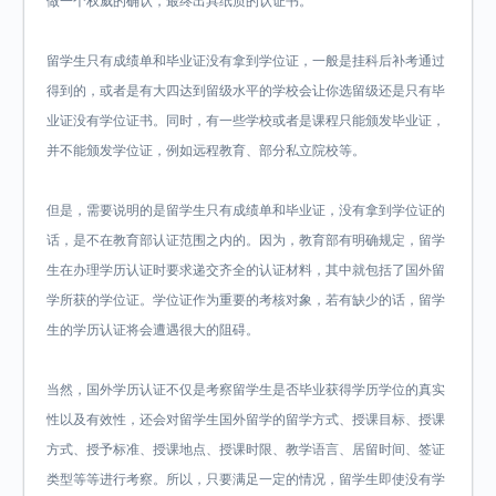
做一个权威的确认，最终出具纸质的认证书。
留学生只有成绩单和毕业证没有拿到学位证，一般是挂科后补考通过
得到的，或者是有大四达到留级水平的学校会让你选留级还是只有毕
业证没有学位证书。同时，有一些学校或者是课程只能颁发毕业证，
并不能颁发学位证，例如远程教育、部分私立院校等。
但是，需要说明的是留学生只有成绩单和毕业证，没有拿到学位证的
话，是不在教育部认证范围之内的。因为，教育部有明确规定，留学
生在办理学历认证时要求递交齐全的认证材料，其中就包括了国外留
学所获的学位证。学位证作为重要的考核对象，若有缺少的话，留学
生的学历认证将会遭遇很大的阻碍。
当然，国外学历认证不仅是考察留学生是否毕业获得学历学位的真实
性以及有效性，还会对留学生国外留学的留学方式、授课目标、授课
方式、授予标准、授课地点、授课时限、教学语言、居留时间、签证
类型等等进行考察。所以，只要满足一定的情况，留学生即使没有学