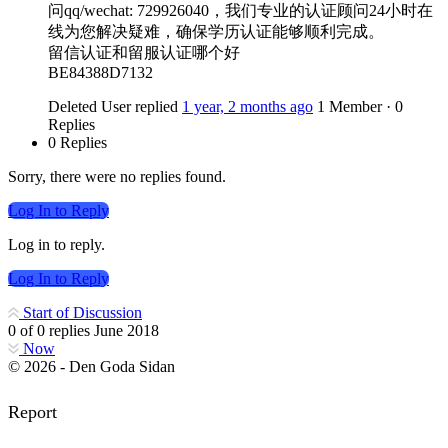
问qq/wechat: 729926040，我们专业的认证顾问24小时在
线为您解决疑难，确保学历认证能够顺利完成。
留信认证和留服认证哪个好
BE84388D7132
Deleted User
replied
1 year, 2 months ago
1 Member
·
0
Replies
0 Replies
Sorry, there were no replies found.
Log In to Reply
Log in to reply.
Log In to Reply
Start of Discussion
0
of
0
replies
June 2018
Now
© 2026 - Den Goda Sidan
Report