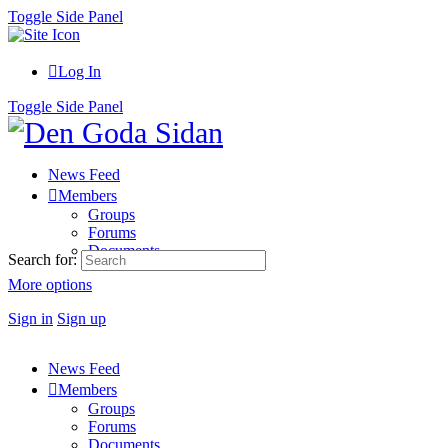
Toggle Side Panel
Log In
Toggle Side Panel
News Feed
Members
Groups
Forums
Documents
Search for:
More options
Sign in
Sign up
News Feed
Members
Groups
Forums
Documents