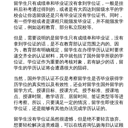
留学生只有成绩单和毕业证没有拿到学位证，一般是挂
科后补考通过得到的，或者是有大四达到留级水平的学
校会让你选留级还是只有毕业证没有学位证书。同时，
有一些学校或者是课程只能颁发毕业证，并不能颁发学
位证，例如远程教育、部分私立院校等。
但是，需要说明的是留学生只有成绩单和毕业证，没有
拿到学位证的话，是不在教育部认证范围之内的。因
为，教育部有明确规定，留学生在办理学历认证时要求
递交齐全的认证材料，其中就包括了国外留学所获的学
位证。学位证作为重要的考核对象，若有缺少的话，留
学生的学历认证将会遭遇很大的阻碍。
当然，国外学历认证不仅是考察留学生是否毕业获得学
历学位的真实性以及有效性，还会对留学生国外留学的
留学方式、授课目标、授课方式、授予标准、授课地
点、授课时限、教学语言、居留时间、签证类型等等进
行考察。所以，只要满足一定的情况，留学生即使没有
学位证，还是能够有其他办法完成学历认证的。
留学生没有学位证虽然很遗憾，但是绝不要轻言放弃。
想要轻松解决这类难题，可以在线咨询弘扬海归认证顾