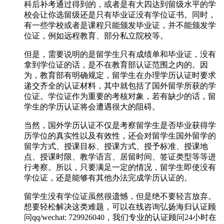
科后补考通过得到的，或者是有大四达到留级水平的学
校会让你选留级还是只有毕业证没有学位证书。同时，
有一些学校或者是课程只能颁发毕业证，并不能颁发学
位证，例如远程教育、部分私立院校等。
但是，需要说明的是留学生只有成绩单和毕业证，没有
拿到学位证的话，是不在教育部认证范围之内的。因
为，教育部有明确规定，留学生在办理学历认证时要求
递交齐全的认证材料，其中就包括了国外留学所获的学
位证。学位证作为重要的考核对象，若有缺少的话，留
学生的学历认证将会遭遇很大的阻碍。
当然，国外学历认证不仅是考察留学生是否毕业获得学
历学位的真实性以及有效性，还会对留学生国外留学的
留学方式、授课目标、授课方式、授予标准、授课地
点、授课时限、教学语言、居留时间、签证类型等等进
行考察。所以，只要满足一定的情况，留学生即使没有
学位证，还是能够有其他办法完成学历认证的。
留学生没有学位证虽然很遗憾，但是绝不要轻言放弃。
想要轻松解决这类难题，可以在线咨询弘扬海归认证顾
问qq/wechat: 729926040，我们专业的认证顾问24小时在