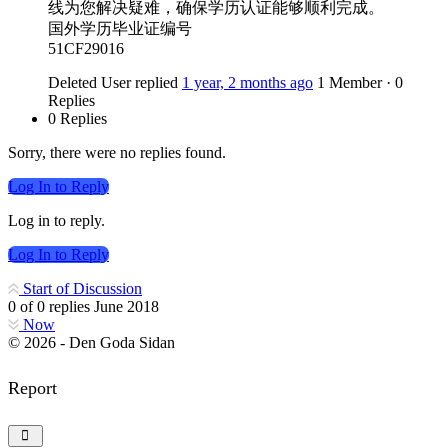
线为您解决疑难，确保学历认证能够顺利完成。
国外学历毕业证编号
51CF29016
Deleted User
replied
1 year, 2 months ago
1 Member
·
0
Replies
0 Replies
Sorry, there were no replies found.
Log In to Reply
Log in to reply.
Log In to Reply
Start of Discussion
0
of
0
replies
June 2018
Now
© 2026 - Den Goda Sidan
Report